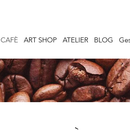
CAFÈ
ART SHOP
ATELIER
BLOG
Ges