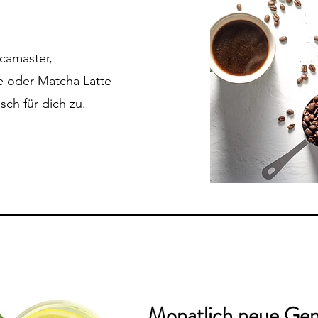
camaster,
e oder Matcha Latte –
isch für dich zu.
Monatlich neue
Gen