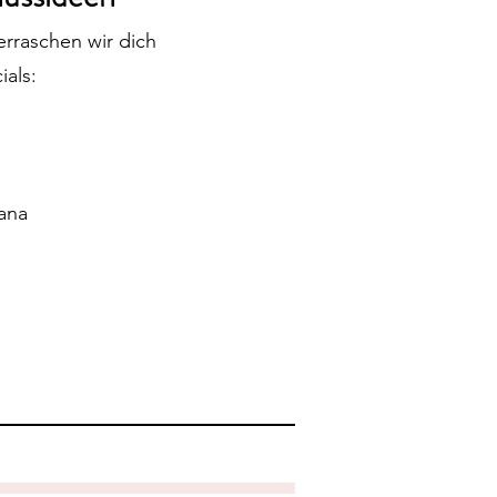
rraschen wir dich
ials:
ana