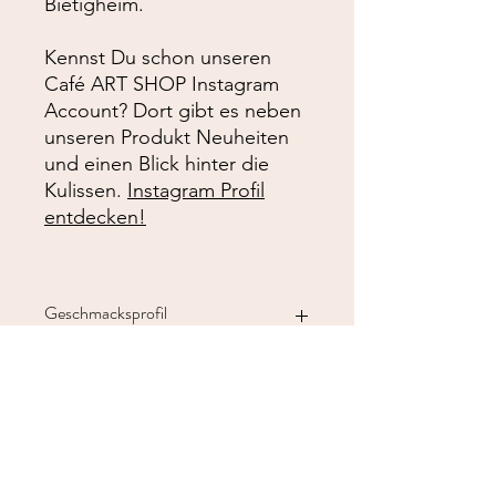
Bietigheim.
Kennst Du schon unseren
Café ART SHOP Instagram
Account? Dort gibt es neben
unseren Produkt Neuheiten
und einen Blick hinter die
Kulissen.
Instagram Profil
entdecken!
Geschmacksprofil
Mild und ausgewogen mit feinen
Produktdetails
Noten von heller Schokolade,
Karamell und braunen Zucker.
Inhalt: 250 g
Herkunft
Bohnen: Ganze Bohne
Sorte: 100 % Arabica